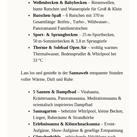
Wellenbecken & Babybecken
– Riesenwellen,
bunte Rutschen und Wasserspiele für Groß & Klein
Rutschen-Spaß
– 6 Rutschen mit 370 m
Gesamtlänge: Reifen-, Turbo-, Wildwasser-,
Panoramaund Familienrutschen
Sport- & Sprungbecken
– 25 m-Sportbecken,
50 m-Sommerbecken & 3,8 m Sprungtiefe
Therme & Solebad Open Air
– wohlig warmes
Thermalwasser, Bodensprudler & Whirlpool bei
33 °C
Lass los und genieße in der
Saunawelt
entspannte Stunden
voller Wärme, Duft und Ruhe:
5 Saunen & Dampfbad
– Vitalsauna,
Kräutersauna, Panoramasauna, Meditationssauna &
orientalisch inspiriertes Dampfbad
Saunagarten
– beheizter Whirlpool, kleine Becken,
Liegen, Ruheräume & Strandkörbe
Erlebnissauna & Klönschnacksauna
– Event-
Aufgüsse, Show-Aufgüsse & gesellige Entspannung
Gletscherhöhle
– erfrischende Abkühlung nach