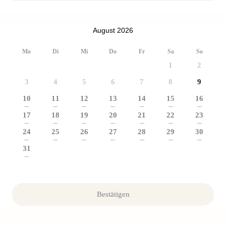
August 2026
Mo
Di
Mi
Do
Fr
Sa
So
1
2
3
4
5
6
7
8
9
10
11
12
13
14
15
16
---
---
---
---
---
---
---
17
18
19
20
21
22
23
---
---
---
---
---
---
---
24
25
26
27
28
29
30
---
---
---
---
---
---
---
31
---
Bestätigen