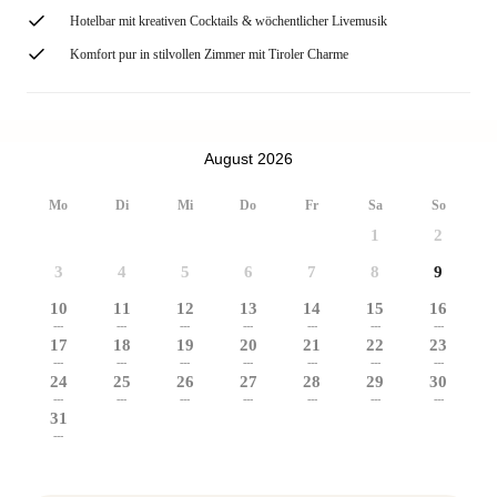
Hotelbar mit kreativen Cocktails & wöchentlicher Livemusik
Komfort pur in stilvollen Zimmer mit Tiroler Charme
August 2026
Mo
Di
Mi
Do
Fr
Sa
So
1
2
3
4
5
6
7
8
9
10
11
12
13
14
15
16
---
---
---
---
---
---
---
17
18
19
20
21
22
23
---
---
---
---
---
---
---
24
25
26
27
28
29
30
---
---
---
---
---
---
---
31
---