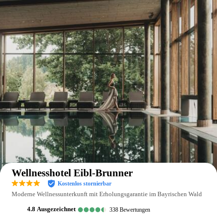
Auf der Karte anzeigen
Wellnesshotel Eibl-Brunner
Kostenlos stornierbar
Moderne Wellnessunterkunft mit Erholungsgarantie im Bayrischen Wald
4.8
ausgezeichnet
338
Bewertungen