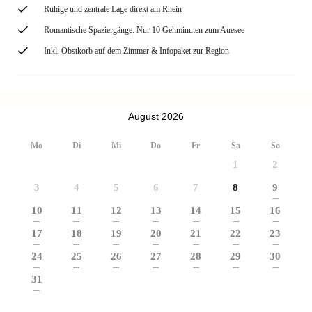
Ruhige und zentrale Lage direkt am Rhein
Romantische Spaziergänge: Nur 10 Gehminuten zum Auesee
Inkl. Obstkorb auf dem Zimmer & Infopaket zur Region
August 2026
Mo
Di
Mi
Do
Fr
Sa
So
1
2
3
4
5
6
7
8
9
---
10
11
12
13
14
15
16
---
---
---
---
---
---
---
17
18
19
20
21
22
23
---
---
---
---
---
---
---
24
25
26
27
28
29
30
---
---
---
---
---
---
---
31
---