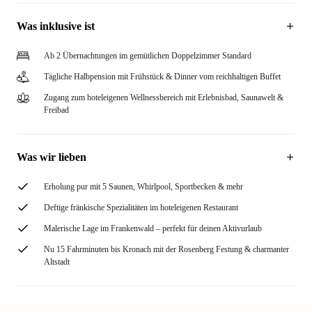
Was inklusive ist
Ab 2 Übernachtungen im gemütlichen Doppelzimmer Standard
Tägliche Halbpension mit Frühstück & Dinner vom reichhaltigen Buffet
Zugang zum hoteleigenen Wellnessbereich mit Erlebnisbad, Saunawelt &
Freibad
Was wir lieben
Erholung pur mit 5 Saunen, Whirlpool, Sportbecken & mehr
Deftige fränkische Spezialitäten im hoteleigenen Restaurant
Malerische Lage im Frankenwald – perfekt für deinen Aktivurlaub
Nu 15 Fahrminuten bis Kronach mit der Rosenberg Festung & charmanter
Altstadt