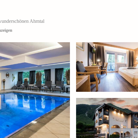
wunderschönen Ahrntal
nzeigen