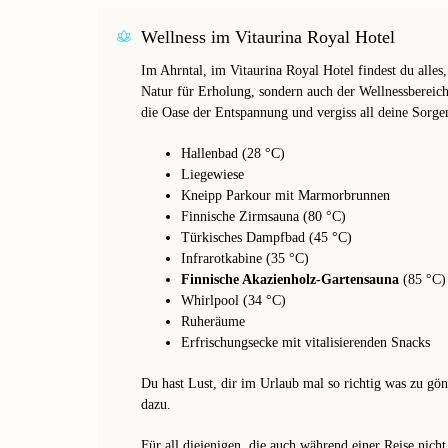
Wellness im Vitaurina Royal Hotel
Im Ahrntal, im Vitaurina Royal Hotel findest du alles
Natur für Erholung, sondern auch der Wellnessbereich
die Oase der Entspannung und vergiss all deine Sorge
Hallenbad (28 °C)
Liegewiese
Kneipp Parkour mit Marmorbrunnen
Finnische Zirmsauna (80 °C)
Türkisches Dampfbad (45 °C)
Infrarotkabine (35 °C)
Finnische Akazienholz-Gartensauna
(85 °C)
Whirlpool (34 °C)
Ruheräume
Erfrischungsecke mit vitalisierenden Snacks
Du hast Lust, dir im Urlaub mal so richtig was zu g
dazu.
Für all diejenigen, die auch während einer Reise nich