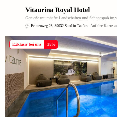
Vitaurina Royal Hotel
Genieße traumhafte Landschaften und Schneespaß im 
Peintenweg 28
,
39032
Sand in Taufers
Auf der Karte a
Exklusiv bei uns
-
38
%