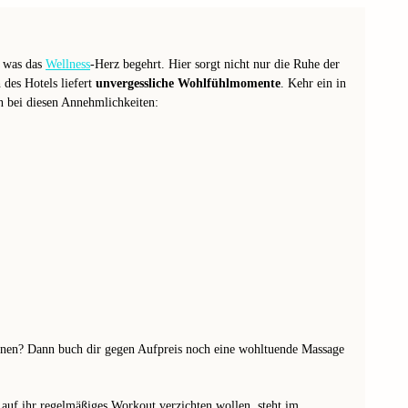
, was das
Wellness
-Herz begehrt. Hier sorgt nicht nur die Ruhe der
 des Hotels liefert
unvergessliche Wohlfühlmomente
. Kehr ein in
n bei diesen Annehmlichkeiten:
önnen? Dann buch dir gegen Aufpreis noch eine wohltuende Massage
t auf ihr regelmäßiges Workout verzichten wollen, steht im