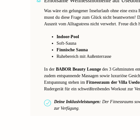
Erholsame Wellnessmomente auf Usedom
Was wäre ein gelungener Inselurlaub ohne eine extra 
musst du diese Frage zum Glück nicht beantworten! 
Auszeit vom Alltagsstress nicht verwehrt. Freue dich 
Indoor-Pool
Soft-Sauna
Finnische Sauna
Ruhebereich mit Außenterrasse
In der
BABOR Beauty Lounge
des 3 Gehminuten entf
zudem entspannende Massagen sowie luxuriöse Gesic
Entspannung stehen im
Fitnessraum der Villa Used
Rudergerät für ein schweißtreibendes Workout zur Ve
Deine Inklusivleistungen:
Der Fitnessraums sowi
zur Verfügung.