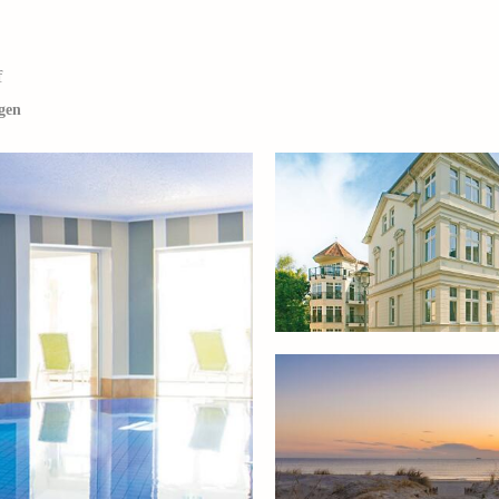
f
gen