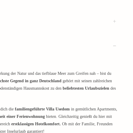
irkung der Natur und das tiefblaue Meer zum Greifen nah – bist du
ichste Gegend in ganz Deutschland
gehört mit seinen zahlreichen
odenständigen Hausmannskost zu den
beliebtesten Urlaubszielen
des
 dich die
familiengeführte Villa Usedom
in gemütlichen Apartments,
heit einer Ferienwohnung
bieten. Gleichzeitig genießt du hier mit
bereich
erstklassigen Hotelkomfort.
Ob mit der Familie, Freunden
ter Inselurlaub garantiert!