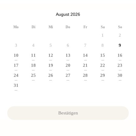
August 2026
Mo
Di
Mi
Do
Fr
Sa
So
1
2
3
4
5
6
7
8
9
10
11
12
13
14
15
16
---
---
---
---
---
---
---
17
18
19
20
21
22
23
---
---
---
---
---
---
---
24
25
26
27
28
29
30
---
---
---
---
---
---
---
31
---
Bestätigen