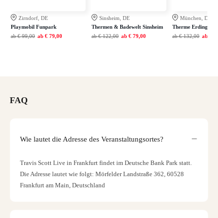
Zirndorf, DE
Sinsheim, DE
München, DE
Playmobil Funpark
Thermen & Badewelt Sinsheim
Therme Erding
ab
€ 99,00
ab
€ 79,00
ab
€ 122,00
ab
€ 79,00
ab
€ 132,00
ab
€ 9
FAQ
Wie lautet die Adresse des Veranstaltungsortes?
Travis Scott Live in Frankfurt findet im Deutsche Bank Park statt.
Die Adresse lautet wie folgt: Mörfelder Landstraße 362, 60528
Frankfurt am Main, Deutschland