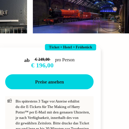
Ticket + Hotel + Frühstück
ab
€ 249,00
pro Person
€ 196,00
Preise ansehen
Bis spätestens 3 Tage vor Anreise erhältst
du die E-Tickets für The Making of Harry
Potter™ per E-Mail mit den genauen Uhrzeiten,
je nach Verfügbarkeit, innerhalb des von
dir gewählten Zeitslots. Bitte drucke das Ticket
aus und lege es bis 30 Minuten vor Tourbeginn