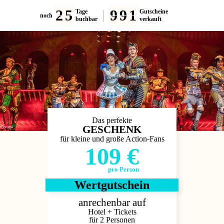
2
5
9
9
1
Tage
Gutscheine
noch
buchbar
verkauft
Das perfekte
GESCHENK
für kleine und große Action-Fans
109 €
pro Person
Wertgutschein
anrechenbar auf
Hotel + Tickets
für 2 Personen