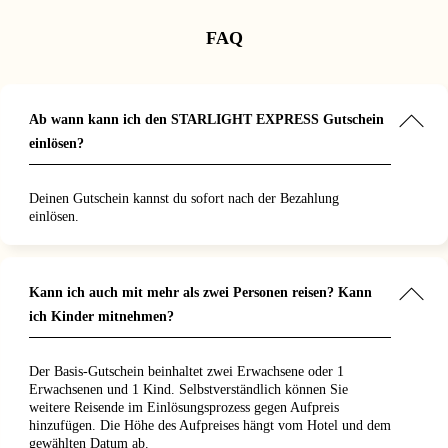
nd
er Musik
 besonderes
nd, und die
rstellern
s mit
FAQ
 auf
huhen war
genen Kind
ist wirklich
zigartig.
 Die
t. Die
die Energie
gkeit, die
f super
schaft in
ien und die
 Das Hotel
e. Dank der
 der
Ab wann kann ich den STARLIGHT EXPRESS Gutschein
und alles hat
achen
– mein
eme
ber
genauso
einlösen?
. Toller
us war der
wie ich.
 ich sicher
rztrip
e Trip war
zen werde,
anisiert.
 bis Ende
Deinen Gutschein kannst du sofort nach der Bezahlung
eder ein
Tickets in
dank der
einlösen.
uchen
t – das hat
ber
ch Zeit und
s. Hotel
part. Ich
s in einem,
dem nur
 einem
!“
. Einfach
Kann ich auch mit mehr als zwei Personen reisen? Kann
 einen
ich Kinder mitnehmen?
sflug – wir
initiv
hen!"
Der Basis-Gutschein beinhaltet zwei Erwachsene oder 1
Erwachsenen und 1 Kind. Selbstverständlich können Sie
weitere Reisende im Einlösungsprozess gegen Aufpreis
hinzufügen. Die Höhe des Aufpreises hängt vom Hotel und dem
gewählten Datum ab.