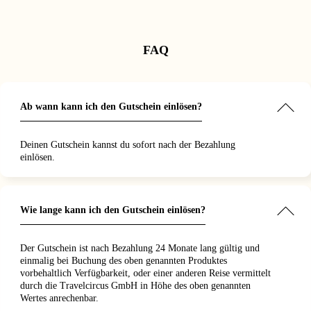
-Gutschein
und für
e-Gutschein
erpflegungsoptionen.
ungskategorien
.
gerade an
 bekommen
ertes
deal! Ich
die beste
e in
München
aupt! Wir
nutzt. Die
 und konnte
ür Berlin
ber
n vollen
FAQ
 und die
us war
eßen. Das
super
 stressfrei.
super
ert. Die
war zentral
l und die
en top und
d perfekt
it dem
r Stadt,
eing. Der
ief absolut
Ab wann kann ich den Gutschein einlösen?
lles schnell
war eine
s. Einfach
onnten. Ein
chkeit, mal
Konzept,
henk für
el eine
l und
Deinen Gutschein kannst du sofort nach der Bezahlung
erne mal
 zu
einen
ohne viel
zu
einlösen.
müssen!"
Wie lange kann ich den Gutschein einlösen?
Der Gutschein ist nach Bezahlung 24 Monate lang gültig und
einmalig bei Buchung des oben genannten Produktes
vorbehaltlich Verfügbarkeit, oder einer anderen Reise vermittelt
durch die Travelcircus GmbH in Höhe des oben genannten
Wertes anrechenbar.