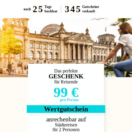
2
5
3
4
5
Tage
Gutscheine
noch
buchbar
verkauft
Das perfekte
GESCHENK
für Reisende
99 €
pro Person
Wertgutschein
anrechenbar auf
Städtereisen
für 2 Personen