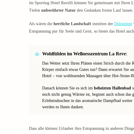
im Sporting Hotel Ravelli können Sie gemeinsam mit Ihren Li
Tiefen
unberührter Natur
den Gedanken freien Lauf lassen.
Als wären die
herrliche Landschaft
inmitten der
Dolomiten
Entspannung pur für Seele und Geist, so bietet das Hotel auc
Wohlfühlen im Wellnesszentrum La Reve
:
Das Wetter setzt Ihren Plänen einen Strich durch di
Körper einfach etwas Gutes tun? Dann erwartet Sie a
Hotel – von wohltuenden Massagen über Hot-Stone-Be
Danach können Sie es sich im
beheizten Hallenbad
s
noch nicht genug Wärme ist, beginnt auch schon das
Erlebnisduschen in das aromatische Dampfbad weiter 
werden es Ihnen danken.
Dass alle kleinen Urlauber ihre Entspannung in anderen Dingen