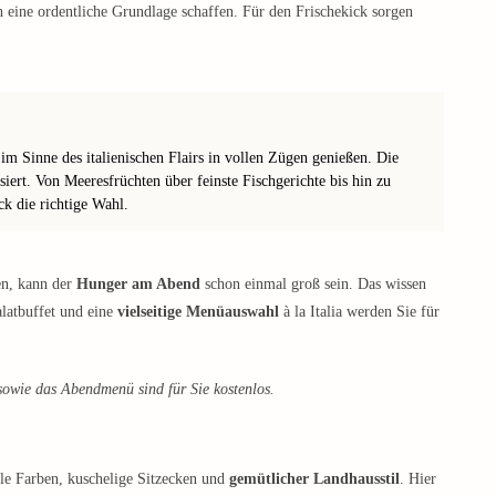
 eine ordentliche Grundlage schaffen. Für den Frischekick sorgen
im Sinne des italienischen Flairs in vollen Zügen genießen. Die
isiert. Von Meeresfrüchten über feinste Fischgerichte bis hin zu
ck die richtige Wahl.
en, kann der
Hunger am Abend
schon einmal groß sein. Das wissen
alatbuffet und eine
vielseitige Menüauswahl
à la Italia werden Sie für
sowie das Abendmenü sind für Sie kostenlos.
lle Farben, kuschelige Sitzecken und
gemütlicher Landhausstil
. Hier