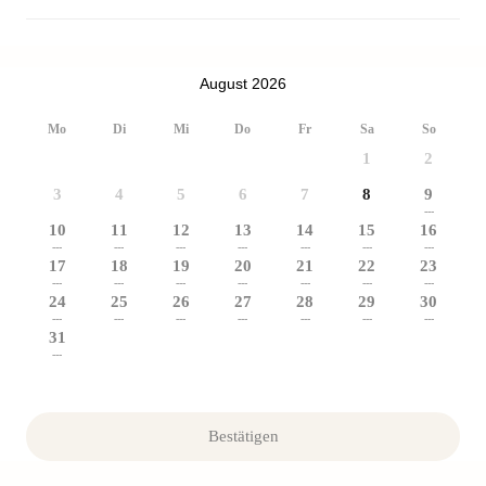
August 2026
Mo
Di
Mi
Do
Fr
Sa
So
1
2
3
4
5
6
7
8
9
---
10
11
12
13
14
15
16
---
---
---
---
---
---
---
17
18
19
20
21
22
23
---
---
---
---
---
---
---
24
25
26
27
28
29
30
---
---
---
---
---
---
---
31
---
Bestätigen