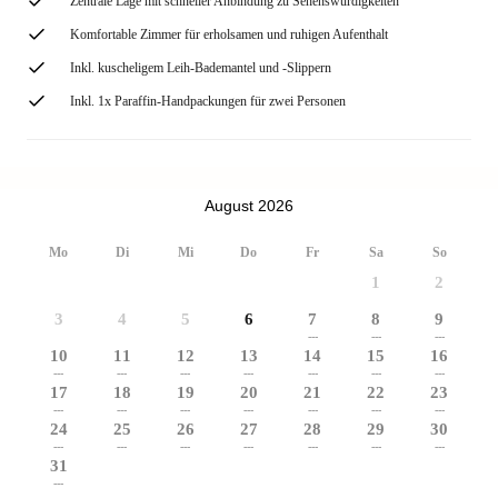
Zentrale Lage mit schneller Anbindung zu Sehenswürdigkeiten
Komfortable Zimmer für erholsamen und ruhigen Aufenthalt
Inkl. kuscheligem Leih-Bademantel und -Slippern
Inkl. 1x Paraffin-Handpackungen für zwei Personen
August 2026
Mo
Di
Mi
Do
Fr
Sa
So
1
2
3
4
5
6
7
8
9
---
---
---
10
11
12
13
14
15
16
---
---
---
---
---
---
---
17
18
19
20
21
22
23
---
---
---
---
---
---
---
24
25
26
27
28
29
30
---
---
---
---
---
---
---
31
---