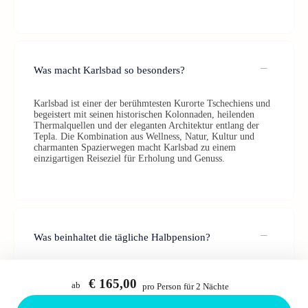
Was macht Karlsbad so besonders?
Karlsbad ist einer der berühmtesten Kurorte Tschechiens und
begeistert mit seinen historischen Kolonnaden, heilenden
Thermalquellen und der eleganten Architektur entlang der
Tepla. Die Kombination aus Wellness, Natur, Kultur und
charmanten Spazierwegen macht Karlsbad zu einem
einzigartigen Reiseziel für Erholung und Genuss.
Was beinhaltet die tägliche Halbpension?
Die tägliche Halbpension umfasst das Frühstücks- und das
Dinnerbuffet.
€ 165,00
ab
pro Person für 2 Nächte