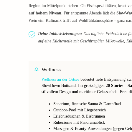
Region im Mittelpunkt stehen. Ob Fischspezialitäten, kreativ
auf hohem Niveau
. Für entspannte Abende lädt die
SlowWav
Wein ein. Kulinarik trifft auf Wohlfühlatmosphäre – ganz n
Deine Inklusivleistungen:
Das tägliche Frühstück ist fü
auf eine Küchenzeile mit Geschirrspüler, Mikrowelle, K
Wellness
Wellness an der Ostsee
bedeutet tiefe Entspannung zw
SlowDown Bottsand. Im großzügigen
20 Stories – 
stilvollem Design und maritimer Gelassenheit. Freu di
Sanarium, finnische Sauna & Dampfbad
Outdoor-Pool mit Liegebereich
Erlebnisduschen & Eisbrunnen
Ruheräume mit Panoramablick
Massagen & Beauty-Anwendungen (gegen Geb