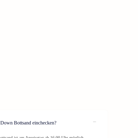
wDown Bottsand einchecken?
tsand ist am Anreisetag ab 16:00 Uhr möglich.