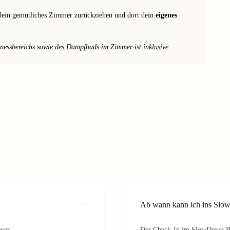
 dein gemütliches Zimmer zurückziehen und dort dein
eigenes
essbereichs sowie des Dampfbads im Zimmer ist inklusive.
Ab wann kann ich ins Slo
sse:
Der Check-In im SlowDown Bot