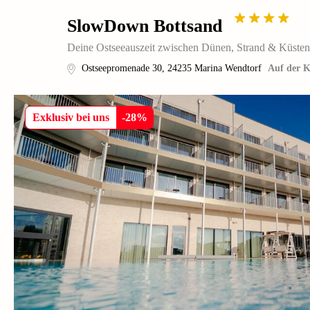
SlowDown Bottsand
Deine Ostseeauszeit zwischen Dünen, Strand & Küste
Ostseepromenade 30
,
24235
Marina Wendtorf
Auf der K
Exklusiv bei uns
-
28
%