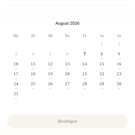
August 2026
Mo
Di
Mi
Do
Fr
Sa
So
1
2
3
4
5
6
7
8
9
---
---
10
11
12
13
14
15
16
---
---
---
---
---
---
---
17
18
19
20
21
22
23
---
---
---
---
---
---
---
24
25
26
27
28
29
30
---
---
---
---
---
---
---
31
---
Bestätigen