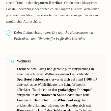
einem Drink in der
eleganten Hotelbar
. Ob du einen klassischen
Cocktail bevorzugst oder einen edlen Tropfen aus dem Weinkeller
probieren möchtest, hier erwartet dich ein erstklassiger Service in
gemütlicher Atmosphäre.
Deine Inklusivleistungen:
Die tägliche Halbpension mit
Frühstücks- und Dinnerbuffet ist für dich kostenlos.
Wellness
Entfliehe dem Alltag und genieße pure Entspannung in
einer der schönsten Wellnessregionen Deutschlands! Im
Spa Hotel Schlosspark
erwartet dich auf rund
1.000 m²
eine exklusive Wohlfühloase, die keine Wünsche
offenlässt. Tauche ein in den
großzügigen Innenpool
,
entspanne in der
finnischen Sauna
oder tanke neue
Energie im
Dampfbad
. Ein
Whirlpool
sorgt für
prickelnde Erholung, während der
Ruhebereich mit
Panoramablick auf den Schlosspark
zum Träumen