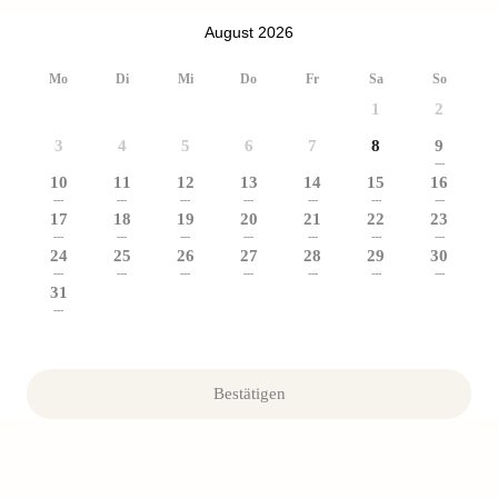
August 2026
Mo
Di
Mi
Do
Fr
Sa
So
1
2
3
4
5
6
7
8
9
---
10
11
12
13
14
15
16
---
---
---
---
---
---
---
17
18
19
20
21
22
23
---
---
---
---
---
---
---
24
25
26
27
28
29
30
---
---
---
---
---
---
---
31
---
Bestätigen