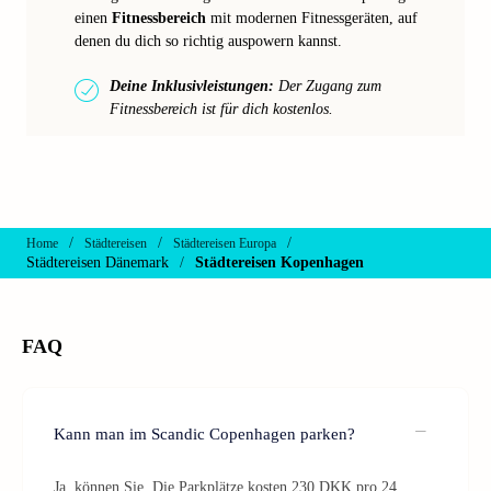
einen
Fitnessbereich
mit modernen Fitnessgeräten, auf
denen du dich so richtig auspowern kannst.
Deine Inklusivleistungen:
Der Zugang zum
Fitnessbereich ist für dich kostenlos.
/
/
/
Home
Städtereisen
Städtereisen Europa
Städtereisen Dänemark
/
Städtereisen Kopenhagen
FAQ
Kann man im Scandic Copenhagen parken?
Ja, können Sie. Die Parkplätze kosten 230 DKK pro 24