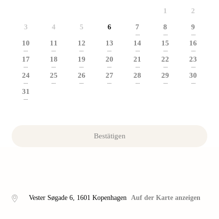
1
2
3
4
5
6
7
8
9
---
---
---
10
11
12
13
14
15
16
---
---
---
---
---
---
---
17
18
19
20
21
22
23
---
---
---
---
---
---
---
24
25
26
27
28
29
30
---
---
---
---
---
---
---
31
---
Bestätigen
Vester Søgade 6
,
1601
Kopenhagen
Auf der Karte anzeigen