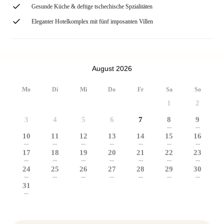
Gesunde Küche & deftige tschechische Spzialitäten
Eleganter Hotelkomplex mit fünf imposanten Villen
August 2026
Mo
Di
Mi
Do
Fr
Sa
So
1
2
3
4
5
6
7
8
9
---
---
10
11
12
13
14
15
16
---
---
---
---
---
---
---
17
18
19
20
21
22
23
---
---
---
---
---
---
---
24
25
26
27
28
29
30
---
---
---
---
---
---
---
31
---