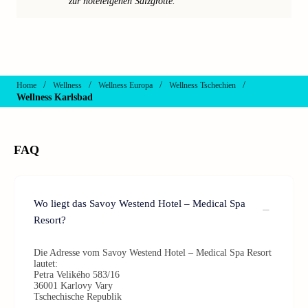
zur hoteleigenen Salzgrotte.
/
/
/
/
Home
Wellness
Wellness Europa
Wellness Tschechien
Wellness Karlsbad
FAQ
Wo liegt das Savoy Westend Hotel – Medical Spa
Resort?
Die Adresse vom Savoy Westend Hotel – Medical Spa Resort
lautet:
Petra Velikého 583/16
36001 Karlovy Vary
Tschechische Republik