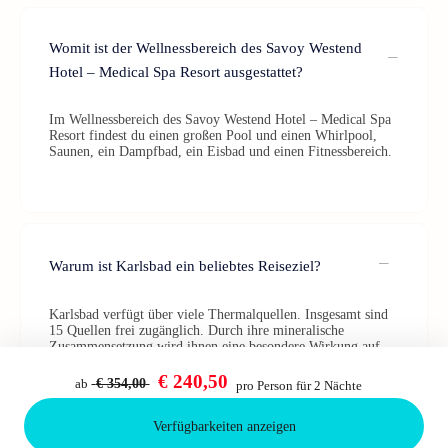
Womit ist der Wellnessbereich des Savoy Westend
Hotel – Medical Spa Resort ausgestattet?
Im Wellnessbereich des Savoy Westend Hotel – Medical Spa
Resort findest du einen großen Pool und einen Whirlpool,
Saunen, ein Dampfbad, ein Eisbad und einen Fitnessbereich.
Warum ist Karlsbad ein beliebtes Reiseziel?
Karlsbad verfügt über viele Thermalquellen. Insgesamt sind
15 Quellen frei zugänglich. Durch ihre mineralische
Zusammensetzung wird ihnen eine besondere Wirkung auf
den Körper zugeschrieben. Direkt in der Umgebung deiner
Unterkunft findest du vier verschiedene Thermalquellen.
€ 240,50
ab
€ 354,00
pro Person für 2 Nächte
Verfügbarkeiten anzeigen