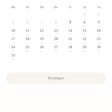
Mo
Di
Mi
Do
Fr
Sa
So
1
2
3
4
5
6
7
8
9
---
---
10
11
12
13
14
15
16
---
---
---
---
---
---
---
17
18
19
20
21
22
23
---
---
---
---
---
---
---
24
25
26
27
28
29
30
---
---
---
---
---
---
---
31
---
Bestätigen