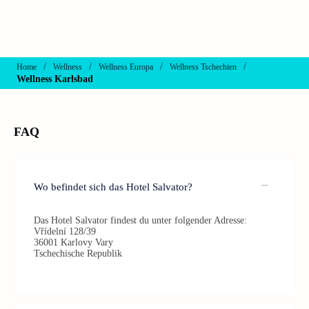
/
/
/
/
Home
Wellness
Wellness Europa
Wellness Tschechien
Wellness Karlsbad
FAQ
Wo befindet sich das Hotel Salvator?
Das Hotel Salvator findest du unter folgender Adresse:
Vřídelní 128/39
36001 Karlovy Vary
Tschechische Republik