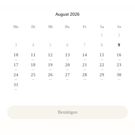
August 2026
Mo
Di
Mi
Do
Fr
Sa
So
1
2
3
4
5
6
7
8
9
10
11
12
13
14
15
16
---
---
---
---
---
---
---
17
18
19
20
21
22
23
---
---
---
---
---
---
---
24
25
26
27
28
29
30
---
---
---
---
---
---
---
31
---
Bestätigen