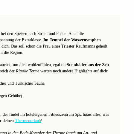
bei den Speisen nach Strich und Faden. Auch die
spannung der Extraklasse.
Im Tempel der Wassernymphen
ich. Das soll schon die Frau eines Triester Kaufmanns geheilt
in die Region.
rauchst, um dich wohlzufühlen, egal ob
Steinbäder aus der Zeit
reich der
Rimske Terme
warten noch andere Highlights auf dich:
scher und Türkischer Sauna
egen Gebühr)
ll, der findet im hoteleigenen Fitnesszentrum
Spartakus
alles, was
ür deinen
Thermenurlaub
!
gang in den Bade-Komplex der Therme (auch am An- und