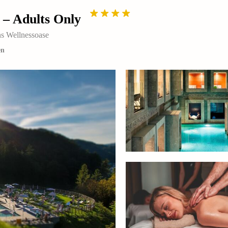
 – Adults Only
s Wellnessoase
en