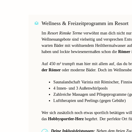
Wellness & Freizeitprogramm im Resort
Im
Resort Rimske Terme
verwöhnt man dich nicht nur 
Wellnessangebote sind vielseitig und versprechen Ent
warten Bäder mit wohltuendem Heilthermalwasser auf d
haben und lockte bewiesenermaßen schon die
Römer
Auf 450 m² trumpft man hier mit allem auf, das du b
der Römer
oder moderne Bäder. Doch im Wellnessbe
Saunalandschaft Varinia mit Römischer, Finni
4 Innen- und 3 Außenwhirlpools
Zahlreiche Massagen und Pflegeprogramme (g
Lufttherapien und Peelings (gegen Gebühr)
Wer sich zusätzlich noch etwas sportlich betätigen wi
das
Hobbysportler-Herz
begehrt. Der perfekte Ort f
Deine Inklusivleistungen:
Neben dem freien Zu