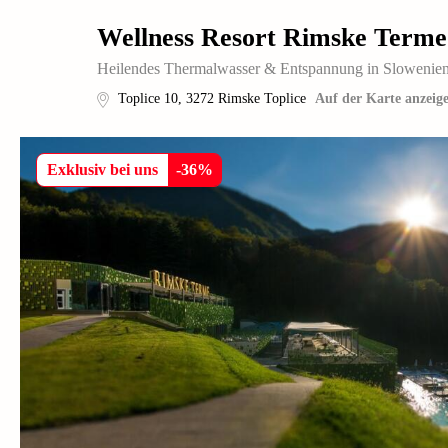
Wellness Resort Rimske Terme
Heilendes Thermalwasser & Entspannung in Slowenien
Toplice 10
,
3272
Rimske Toplice
Auf der Karte anzeig
Exklusiv bei uns
-
36
%