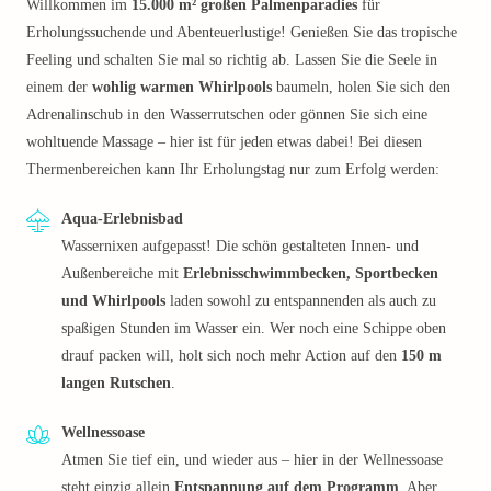
Willkommen im
15.000 m² großen Palmenparadies
für
Erholungssuchende und Abenteuerlustige! Genießen Sie das tropische
Feeling und schalten Sie mal so richtig ab. Lassen Sie die Seele in
einem der
wohlig warmen Whirlpools
baumeln, holen Sie sich den
Adrenalinschub in den Wasserrutschen oder gönnen Sie sich eine
wohltuende Massage – hier ist für jeden etwas dabei! Bei diesen
Thermenbereichen kann Ihr Erholungstag nur zum Erfolg werden:
Aqua-Erlebnisbad
Wassernixen aufgepasst! Die schön gestalteten Innen- und
Außenbereiche mit
Erlebnisschwimmbecken, Sportbecken
und Whirlpools
laden sowohl zu entspannenden als auch zu
spaßigen Stunden im Wasser ein. Wer noch eine Schippe oben
drauf packen will, holt sich noch mehr Action auf den
150 m
langen Rutschen
.
Wellnessoase
Atmen Sie tief ein, und wieder aus – hier in der Wellnessoase
steht einzig allein
Entspannung auf dem Programm
. Aber