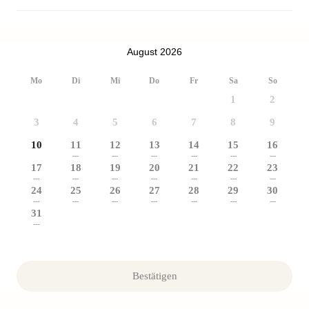
August 2026
Mo
Di
Mi
Do
Fr
Sa
So
1
2
3
4
5
6
7
8
9
10
11
12
13
14
15
16
---
---
---
---
---
---
17
18
19
20
21
22
23
---
---
---
---
---
---
---
24
25
26
27
28
29
30
---
---
---
---
---
---
---
31
---
Bestätigen