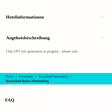
Hotelinformationen
Angebotsbeschreibung
Chat GPT text generation in progress - please wait...
/
/
/
Home
Kurzurlaub
Kurzurlaub Deutschland
Kurzurlaub Baden-Württemberg
FAQ