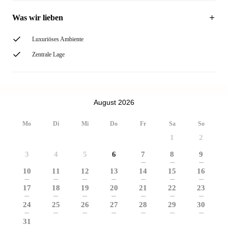
Was wir lieben
Luxuriöses Ambiente
Zentrale Lage
August 2026
Mo
Di
Mi
Do
Fr
Sa
So
1
2
3
4
5
6
7
8
9
---
---
---
10
11
12
13
14
15
16
---
---
---
---
---
---
---
17
18
19
20
21
22
23
---
---
---
---
---
---
---
24
25
26
27
28
29
30
---
---
---
---
---
---
---
31