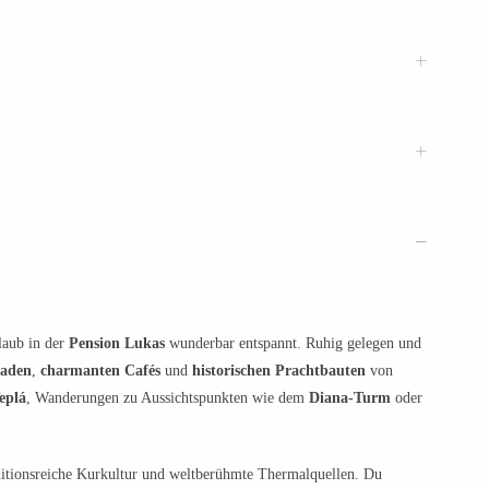
laub in der
Pension Lukas
wunderbar entspannt. Ruhig gelegen und
aden
,
charmanten Cafés
und
historischen Prachtbauten
von
eplá
, Wanderungen zu Aussichtspunkten wie dem
Diana-Turm
oder
raditionsreiche Kurkultur und weltberühmte Thermalquellen. Du