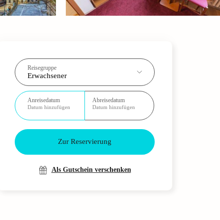
Reisegruppe
Erwachsener
Anreisedatum
Abreisedatum
Datum hinzufügen
Datum hinzufügen
Zur Reservierung
Als Gutschein verschenken