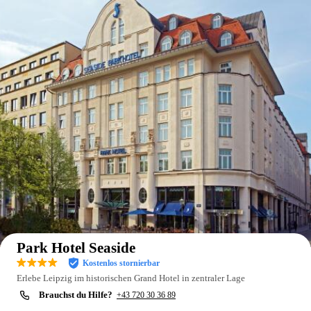
Auf der Karte anzeigen
Park Hotel Seaside
Kostenlos stornierbar
Erlebe Leipzig im historischen Grand Hotel in zentraler Lage
Brauchst du Hilfe?
+43 720 30 36 89