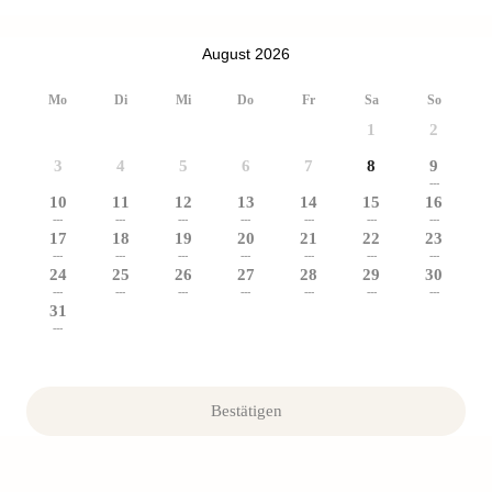
August 2026
Mo
Di
Mi
Do
Fr
Sa
So
1
2
3
4
5
6
7
8
9
---
10
11
12
13
14
15
16
---
---
---
---
---
---
---
17
18
19
20
21
22
23
---
---
---
---
---
---
---
24
25
26
27
28
29
30
---
---
---
---
---
---
---
31
---
Bestätigen