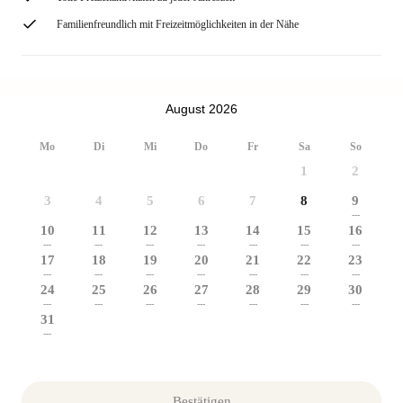
Familienfreundlich mit Freizeitmöglichkeiten in der Nähe
August 2026
Mo
Di
Mi
Do
Fr
Sa
So
1
2
3
4
5
6
7
8
9
---
10
11
12
13
14
15
16
---
---
---
---
---
---
---
17
18
19
20
21
22
23
---
---
---
---
---
---
---
24
25
26
27
28
29
30
---
---
---
---
---
---
---
31
---
Bestätigen