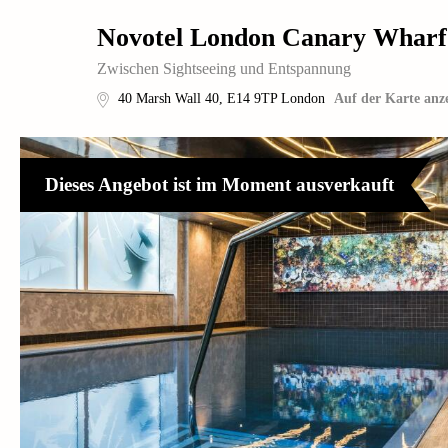
Novotel London Canary Wharf
Zwischen Sightseeing und Entspannung
40 Marsh Wall 40
,
E14 9TP
London
Auf der Karte anz
Dieses Angebot ist im Moment ausverkauft