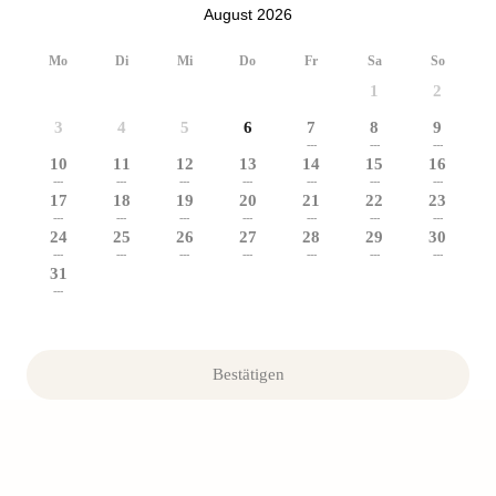
August 2026
Mo
Di
Mi
Do
Fr
Sa
So
1
2
3
4
5
6
7
8
9
---
---
---
10
11
12
13
14
15
16
---
---
---
---
---
---
---
17
18
19
20
21
22
23
---
---
---
---
---
---
---
24
25
26
27
28
29
30
---
---
---
---
---
---
---
31
---
Bestätigen