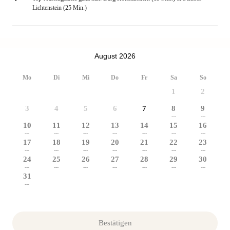
Lichtenstein (25 Min.)
August 2026
Mo
Di
Mi
Do
Fr
Sa
So
1
2
3
4
5
6
7
8
9
---
---
10
11
12
13
14
15
16
---
---
---
---
---
---
---
17
18
19
20
21
22
23
---
---
---
---
---
---
---
24
25
26
27
28
29
30
---
---
---
---
---
---
---
31
---
Bestätigen