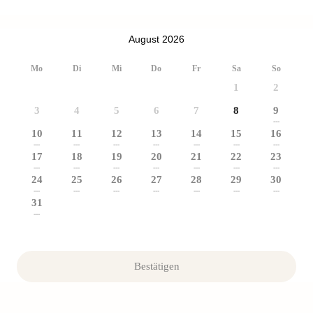
August 2026
Mo
Di
Mi
Do
Fr
Sa
So
1
2
3
4
5
6
7
8
9
---
10
11
12
13
14
15
16
---
---
---
---
---
---
---
17
18
19
20
21
22
23
---
---
---
---
---
---
---
24
25
26
27
28
29
30
---
---
---
---
---
---
---
31
---
Bestätigen