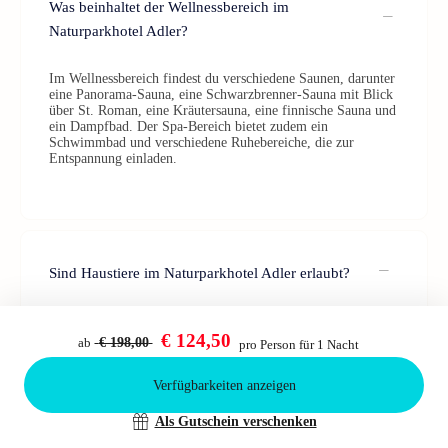
Was beinhaltet der Wellnessbereich im
Naturparkhotel Adler?
Im Wellnessbereich findest du verschiedene Saunen, darunter
eine Panorama-Sauna, eine Schwarzbrenner-Sauna mit Blick
über St. Roman, eine Kräutersauna, eine finnische Sauna und
ein Dampfbad. Der Spa-Bereich bietet zudem ein
Schwimmbad und verschiedene Ruhebereiche, die zur
Entspannung einladen.
Sind Haustiere im Naturparkhotel Adler erlaubt?
Ja, die Mitnahme von Haustieren ist gegen eine Gebühr
erlaubt (nach Verfügbarkeit, vor Ort zu zahlen).
€ 124,50
ab
€ 198,00
pro Person für 1 Nacht
Verfügbarkeiten anzeigen
Bestätigen
Als Gutschein verschenken