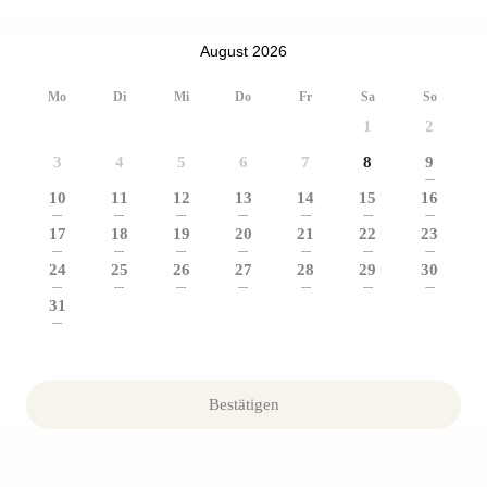
August 2026
Mo
Di
Mi
Do
Fr
Sa
So
1
2
3
4
5
6
7
8
9
---
10
11
12
13
14
15
16
---
---
---
---
---
---
---
17
18
19
20
21
22
23
---
---
---
---
---
---
---
24
25
26
27
28
29
30
---
---
---
---
---
---
---
31
---
Bestätigen