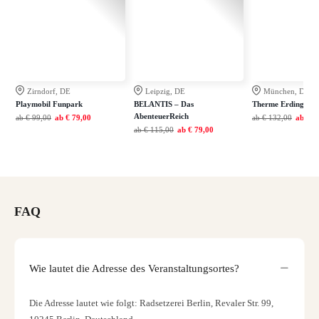
Zirndorf, DE
Leipzig, DE
München, DE
Playmobil Funpark
BELANTIS – Das
Therme Erding
AbenteuerReich
ab
€ 99,00
ab
€ 79,00
ab
€ 132,00
ab
€ 9
ab
€ 115,00
ab
€ 79,00
FAQ
Wie lautet die Adresse des Veranstaltungsortes?
Die Adresse lautet wie folgt: Radsetzerei Berlin, Revaler Str. 99,