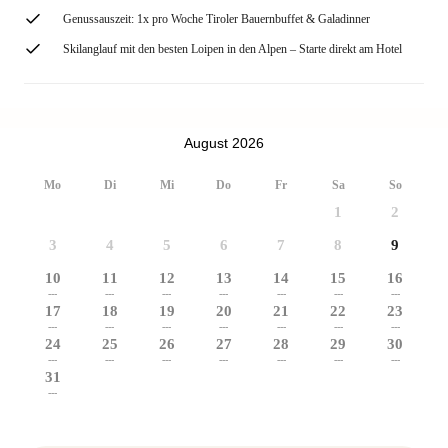
Genussauszeit: 1x pro Woche Tiroler Bauernbuffet & Galadinner
Skilanglauf mit den besten Loipen in den Alpen – Starte direkt am Hotel
August 2026
Mo
Di
Mi
Do
Fr
Sa
So
1
2
3
4
5
6
7
8
9
10
11
12
13
14
15
16
---
---
---
---
---
---
---
17
18
19
20
21
22
23
---
---
---
---
---
---
---
24
25
26
27
28
29
30
---
---
---
---
---
---
---
31
---