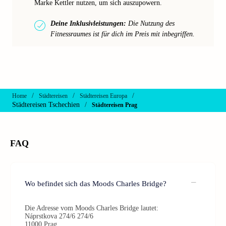
Marke Kettler nutzen, um sich auszupowern.
Deine Inklusivleistungen:
Die Nutzung des
Fitnessraumes ist für dich im Preis mit inbegriffen.
/
/
/
Home
Städtereisen
Städtereisen Europa
Städtereisen Tschechien
/
Städtereisen Prag
FAQ
Wo befindet sich das Moods Charles Bridge?
Die Adresse vom Moods Charles Bridge lautet:
Náprstkova 274/6 274/6
11000 Prag