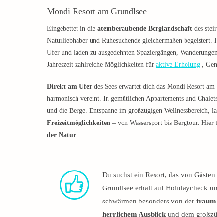
Mondi Resort am Grundlsee
Eingebettet in die
atemberaubende Berglandschaft
des stei
Naturliebhaber und Ruhesuchende gleichermaßen begeistert. H
Ufer und laden zu ausgedehnten Spaziergängen, Wanderungen 
Jahreszeit zahlreiche Möglichkeiten für
aktive Erholung
, Gen
Direkt am Ufer
des Sees erwartet dich das Mondi Resort am 
harmonisch vereint. In gemütlichen Appartements und Chalets
und die Berge. Entspanne im großzügigen Wellnessbereich, la
Freizeitmöglichkeiten
– von Wassersport bis Bergtour. Hier 
der Natur
.
Du suchst ein Resort, das von Gäste
Grundlsee erhält auf Holidaycheck u
schwärmen besonders von der
traumh
herrlichem Ausblick
und dem großzüg