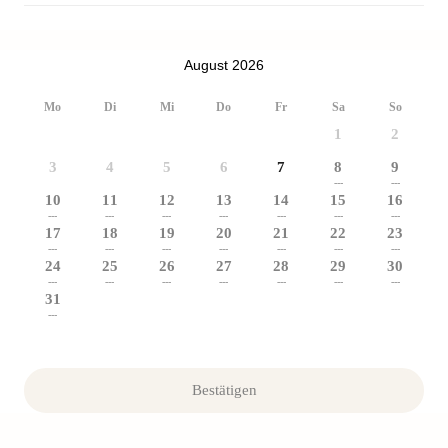
August 2026
Mo
Di
Mi
Do
Fr
Sa
So
1
2
3
4
5
6
7
8
9
---
---
10
11
12
13
14
15
16
---
---
---
---
---
---
---
17
18
19
20
21
22
23
---
---
---
---
---
---
---
24
25
26
27
28
29
30
---
---
---
---
---
---
---
31
---
Bestätigen