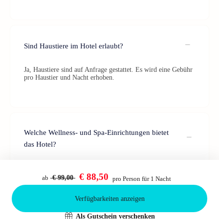
Sind Haustiere im Hotel erlaubt?
Ja, Haustiere sind auf Anfrage gestattet. Es wird eine Gebühr
pro Haustier und Nacht erhoben.
Welche Wellness- und Spa-Einrichtungen bietet
das Hotel?
Das Hotel verfügt über einen Wellnessbereich mit Innenpool,
Sauna und Dampfbad.
€ 88,50
ab
€ 99,00
pro Person für 1 Nacht
Verfügbarkeiten anzeigen
Bestätigen
Als Gutschein verschenken