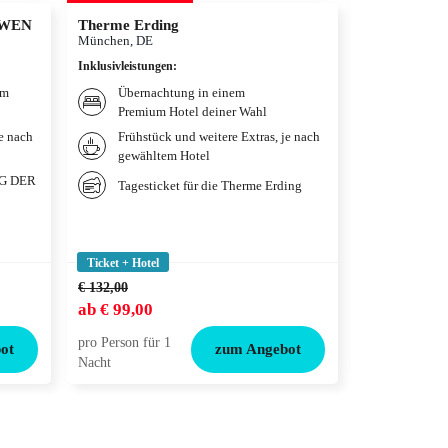
ÖWEN
Therme Erding
WIR SIND A
Musical
München, DE
Berlin, DE
Inklusivleistungen
:
Inklusivleistun
um
Übernachtung in einem
Übernac
Premium Hotel deiner Wahl
deiner 
je nach
Frühstück und weitere Extras, je nach
Weitere
gewähltem Hotel
gewählt
IG DER
Tagesticket für die Therme Erding
Ticket
Das Ber
Ticket + Hotel
Ticket + Hotel
€ 132,00
€ 99,00
ab
€ 99,00
ab
€ 79,00
pro Person für 1
pro Person für
ot
zum Angebot
Nacht
Nacht