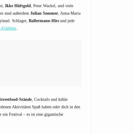
si,
Ikke Hüftgold
, Peter Wackel, und viele
bei sind außerdem
Julian Sommer
, Anna-Maria
insel. Schlager,
Ballermann-Hits
und jede
l-Erlebnis
.
Streetfood-Stände
, Cocktails und kühle
edenen Aktivitäten Spaß haben oder dich in den
ein Festival – es ist eine gigantische