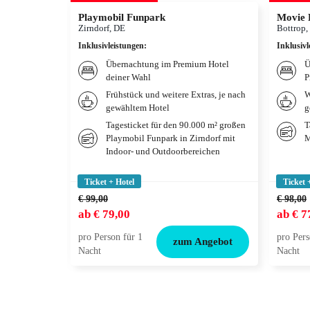
Playmobil Funpark
Movie 
Zirndorf, DE
Bottrop,
Inklusivleistungen
:
Inklusivl
Übernachtung im Premium Hotel
Ü
deiner Wahl
P
Frühstück und weitere Extras, je nach
W
gewähltem Hotel
g
Tagesticket für den 90.000 m² großen
T
Playmobil Funpark in Zirndorf mit
M
Indoor- und Outdoorbereichen
Ticket + Hotel
Ticket 
€ 99,00
€ 98,00
ab
€ 79,00
ab
€ 7
pro Person für 1
pro Pers
zum Angebot
Nacht
Nacht