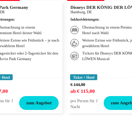
Park Germany
Disneys DER KÖNIG DER L
 DE
Hamburg, DE
eistungen
:
Inklusivleistungen
:
bernachtung in einem
Übernachtung in einem Premi
remium Hotel deiner Wahl
Hotel nach Wahl
eitere Extras wie Frühstück – je nach
Weitere Extras wie Frühstück, 
ewähltem Hotel
gewähltem Hotel
agesticket oder 2-Tagesticket für den
Tickets für Disneys DER KÖN
ovie Park Germany
LÖWEN Musical
+ Hotel
Ticket + Hotel
€ 144,00
7,00
ab
€ 115,00
on für 1
pro Person für 1
zum Angebot
zum Angeb
Nacht