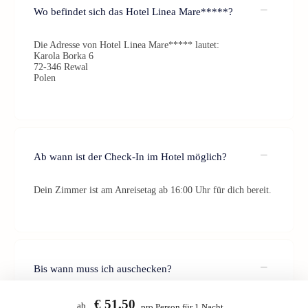
Wo befindet sich das Hotel Linea Mare*****?
Die Adresse von Hotel Linea Mare***** lautet:
Karola Borka 6
72-346 Rewal
Polen
Ab wann ist der Check-In im Hotel möglich?
Dein Zimmer ist am Anreisetag ab 16:00 Uhr für dich bereit.
Bis wann muss ich auschecken?
Der Check-Out sollte bis 11:00 Uhr am Abreisetag erfolgen.
€ 51,50
ab
pro Person für 1 Nacht