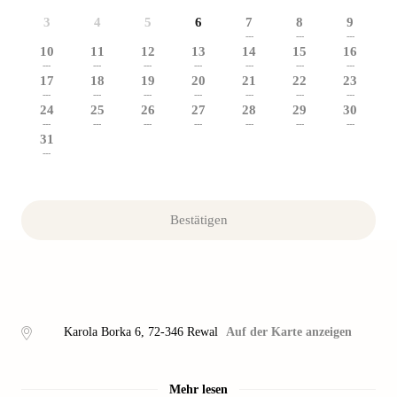
3
4
5
6
7
8
9
---
---
---
10
11
12
13
14
15
16
---
---
---
---
---
---
---
17
18
19
20
21
22
23
---
---
---
---
---
---
---
24
25
26
27
28
29
30
---
---
---
---
---
---
---
31
---
Bestätigen
Karola Borka 6
,
72-346
Rewal
Auf der Karte anzeigen
Mehr lesen