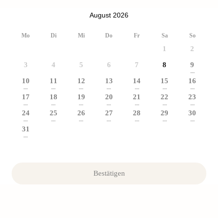
August 2026
Mo
Di
Mi
Do
Fr
Sa
So
1
2
3
4
5
6
7
8
9
---
10
11
12
13
14
15
16
---
---
---
---
---
---
---
17
18
19
20
21
22
23
---
---
---
---
---
---
---
24
25
26
27
28
29
30
---
---
---
---
---
---
---
31
---
Bestätigen