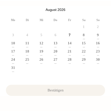
August 2026
Mo
Di
Mi
Do
Fr
Sa
So
1
2
3
4
5
6
7
8
9
---
---
10
11
12
13
14
15
16
---
---
---
---
---
---
---
17
18
19
20
21
22
23
---
---
---
---
---
---
---
24
25
26
27
28
29
30
---
---
---
---
---
---
---
31
---
Bestätigen