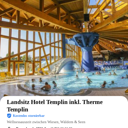
Auf der Karte anzeigen
Landsitz Hotel Templin inkl. Therme
Templin
Kostenlos stornierbar
Wellnessauszeit zwischen Wiesen, Wäldern & Seen