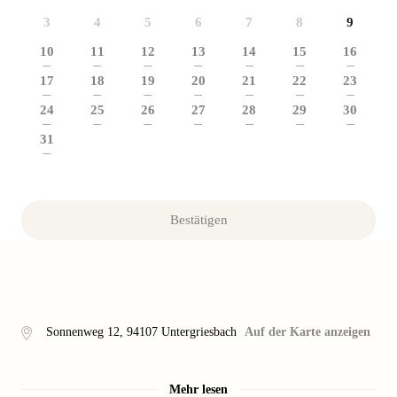
3
4
5
6
7
8
9
10
11
12
13
14
15
16
---
---
---
---
---
---
---
17
18
19
20
21
22
23
---
---
---
---
---
---
---
24
25
26
27
28
29
30
---
---
---
---
---
---
---
31
---
Bestätigen
Sonnenweg 12
,
94107
Untergriesbach
Auf der Karte anzeigen
Mehr lesen