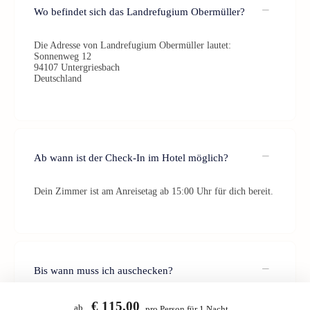
Wo befindet sich das Landrefugium Obermüller?
Die Adresse von Landrefugium Obermüller lautet:
Sonnenweg 12
94107 Untergriesbach
Deutschland
Ab wann ist der Check-In im Hotel möglich?
Dein Zimmer ist am Anreisetag ab 15:00 Uhr für dich bereit.
Bis wann muss ich auschecken?
Der Check-Out sollte bis 11:00 Uhr am Abreisetag erfolgen.
€ 115,00
ab
pro Person für 1 Nacht