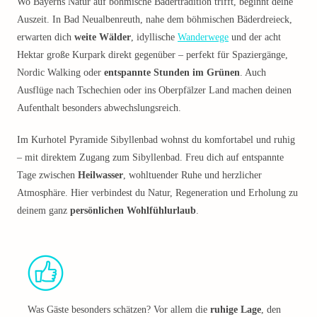
Wo Bayerns Natur auf böhmische Bädertradition trifft, beginnt deine
Auszeit. In Bad Neualbenreuth, nahe dem böhmischen Bäderdreieck,
erwarten dich
weite Wälder
, idyllische
Wanderwege
und der acht
Hektar große Kurpark direkt gegenüber – perfekt für Spaziergänge,
Nordic Walking oder
entspannte Stunden im Grünen
. Auch
Ausflüge nach Tschechien oder ins Oberpfälzer Land machen deinen
Aufenthalt besonders abwechslungsreich.
Im Kurhotel Pyramide Sibyllenbad wohnst du komfortabel und ruhig
– mit direktem Zugang zum Sibyllenbad. Freu dich auf entspannte
Tage zwischen
Heilwasser
, wohltuender Ruhe und herzlicher
Atmosphäre. Hier verbindest du Natur, Regeneration und Erholung zu
deinem ganz
persönlichen Wohlfühlurlaub
.
Was Gäste besonders schätzen? Vor allem die
ruhige Lage
, den