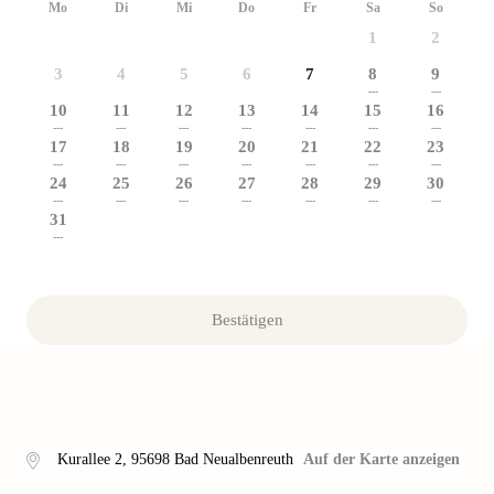
Mo
Di
Mi
Do
Fr
Sa
So
1
2
3
4
5
6
7
8
9
---
---
10
11
12
13
14
15
16
---
---
---
---
---
---
---
17
18
19
20
21
22
23
---
---
---
---
---
---
---
24
25
26
27
28
29
30
---
---
---
---
---
---
---
31
---
Bestätigen
Kurallee 2
,
95698
Bad Neualbenreuth
Auf der Karte anzeigen