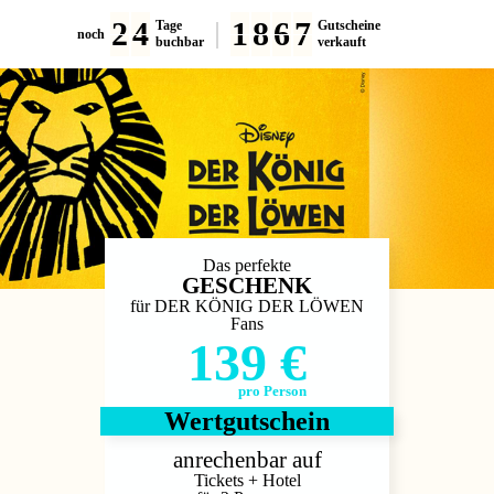
2
4
1
8
6
7
Tage
Gutscheine
noch
buchbar
verkauft
Das perfekte
GESCHENK
für DER KÖNIG DER LÖWEN
Fans
139 €
pro Person
Wertgutschein
anrechenbar auf
Tickets + Hotel