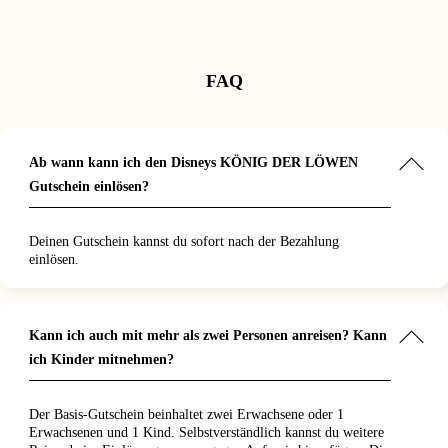
Personen sehen sich das Angebot
on aus
nd die
hrung von
inderkonditionen
kategorie
.
.
gerade an
Musical
n uns
 Löwen hat
 perfekt.
den Bann
geistert,
 Löwen hat
as Hotel
me und
 sehr
 und sehr
n einfach
FAQ
d das Hotel
dass wir
 Das Hotel
l und sehr
Musical
l. Alles
ars der
eundlich
t
eßen
t gelegen.
, und wir
ie
 genug
Ab wann kann ich den Disneys KÖNIG DER LÖWEN
 total
on durch
or und nach
. Gerne
us war
ie Stadt zu
Gutschein einlösen?
s und hat
Ein
rztrip
iches
ch
e für Groß
Deinen Gutschein kannst du sofort nach der Bezahlung
“
einlösen.
Kann ich auch mit mehr als zwei Personen anreisen? Kann
ich Kinder mitnehmen?
Der Basis-Gutschein beinhaltet zwei Erwachsene oder 1
Erwachsenen und 1 Kind. Selbstverständlich kannst du weitere