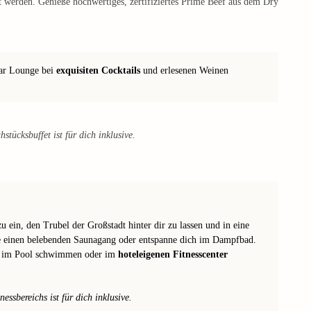
t werden. Genieße hochwertiges, zertifiziertes Prime Beef aus dem Dry
Bar Lounge bei
exquisiten Cocktails
und erlesenen Weinen
stücksbuffet ist für dich inklusive.
u ein, den Trubel der Großstadt hinter dir zu lassen und in eine
 einen belebenden Saunagang oder entspanne dich im Dampfbad.
en im Pool schwimmen oder im
hoteleigenen Fitnesscenter
ssbereichs ist für dich inklusive.