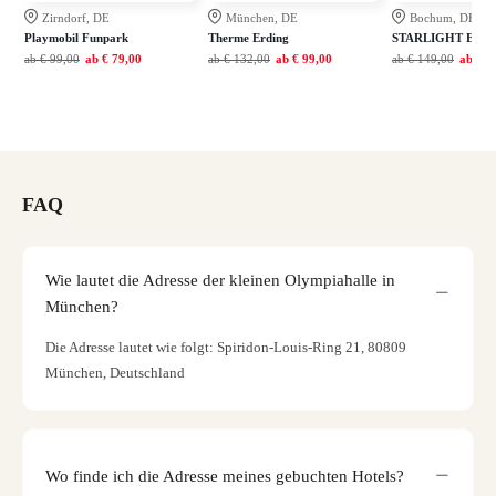
Zirndorf, DE
München, DE
Bochum, DE
Playmobil Funpark
Therme Erding
STARLIGHT EXP
ab
€ 99,00
ab
€ 79,00
ab
€ 132,00
ab
€ 99,00
ab
€ 149,00
ab
€ 1
FAQ
Wie lautet die Adresse der kleinen Olympiahalle in
München?
Die Adresse lautet wie folgt: Spiridon-Louis-Ring 21, 80809
München, Deutschland
Wo finde ich die Adresse meines gebuchten Hotels?