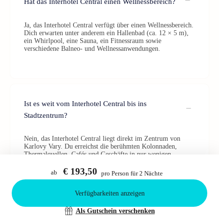
Hat das Interhotel Central einen Wellnessbereich?
Ja, das Interhotel Central verfügt über einen Wellnessbereich.
Dich erwarten unter anderem ein Hallenbad (ca. 12 × 5 m),
ein Whirlpool, eine Sauna, ein Fitnessraum sowie
verschiedene Balneo- und Wellnessanwendungen.
Ist es weit vom Interhotel Central bis ins
Stadtzentrum?
Nein, das Interhotel Central liegt direkt im Zentrum von
Karlovy Vary. Du erreichst die berühmten Kolonnaden,
Thermalquellen, Cafés und Geschäfte in nur wenigen
Gehminuten – ideal für entspannte Spaziergänge durch die
Kurstadt.
€ 193,50
ab
pro Person für 2 Nächte
Verfügbarkeiten anzeigen
Bestätigen
Als Gutschein verschenken