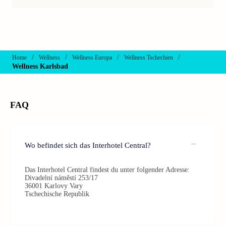
/
/
/
/
Home
Wellness
Wellness Europa
Wellness Tschechien
Wellness Karlsbad
FAQ
Wo befindet sich das Interhotel Central?
Das Interhotel Central findest du unter folgender Adresse:
Divadelní náměstí 253/17
36001 Karlovy Vary
Tschechische Republik