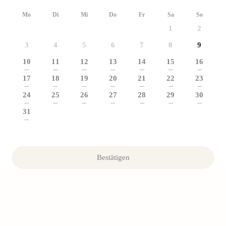
Mo
Di
Mi
Do
Fr
Sa
So
1
2
3
4
5
6
7
8
9
10
11
12
13
14
15
16
---
---
---
---
---
---
---
17
18
19
20
21
22
23
---
---
---
---
---
---
---
24
25
26
27
28
29
30
---
---
---
---
---
---
---
31
---
Bestätigen