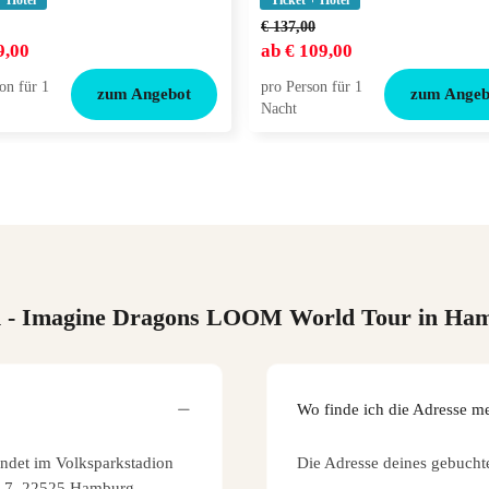
+ Hotel
Ticket + Hotel
€ 137,00
9,00
ab
€ 109,00
on für 1
pro Person für 1
zum Angebot
zum Angeb
Nacht
n
- Imagine Dragons LOOM World Tour in Ha
Wo finde ich die Adresse m
det im Volksparkstadion
Die Adresse deines gebucht
lee 7, 22525 Hamburg,