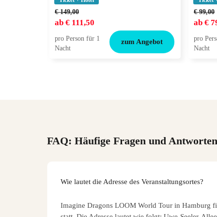
Ticket + Hotel
Ticket 
€ 149,00
€ 99,00
ab
€ 111,50
ab
€ 7
pro Person für 1
pro Pers
zum Angebot
Nacht
Nacht
FAQ: Häufige Fragen und Antworte
Wie lautet die Adresse des Veranstaltungsortes?
Imagine Dragons LOOM World Tour in Hamburg fin
statt. Die Adresse lautet wie folgt: Uwe-Seeler-Al