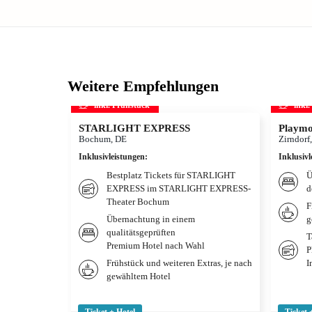
Weitere Empfehlungen
inkl. Frühstück
inkl
STARLIGHT EXPRESS
Playmo
Bochum, DE
Zirndorf
Inklusivleistungen
:
Inklusivl
Bestplatz Tickets für STARLIGHT
Ü
EXPRESS im STARLIGHT EXPRESS-
d
Theater Bochum
F
Übernachtung in einem
g
qualitätsgeprüften
T
Premium Hotel nach Wahl
P
Frühstück und weiteren Extras, je nach
I
gewähltem Hotel