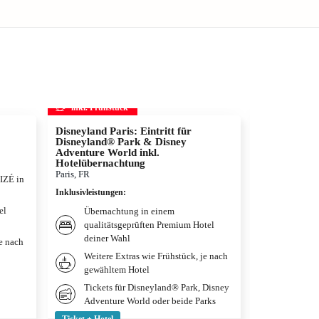
inkl. Frühstück
inkl. Frühs
Disneyland Paris: Eintritt für
Movie Park
Disneyland® Park & Disney
Bottrop, DE
Adventure World inkl.
Inklusivleistun
Hotelübernachtung
Paris, FR
LIZÉ in
Übernac
Inklusivleistungen
:
Premium
el
Weitere
Übernachtung in einem
gewählt
qualitätsgeprüften Premium Hotel
deiner Wahl
je nach
Tagesti
Movie 
Weitere Extras wie Frühstück, je nach
gewähltem Hotel
Tickets für Disneyland® Park, Disney
Adventure World oder beide Parks