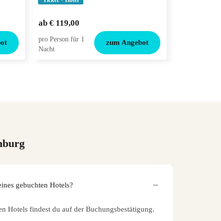
Ticket + Hotel
Ticket + Hotel
€ 98,00
ab
€ 119,00
ab
€ 77,00
pro Person für 1
pro Person für
ot
zum Angebot
Nacht
Nacht
mburg
eines gebuchten Hotels?
en Hotels findest du auf der Buchungsbestätigung.