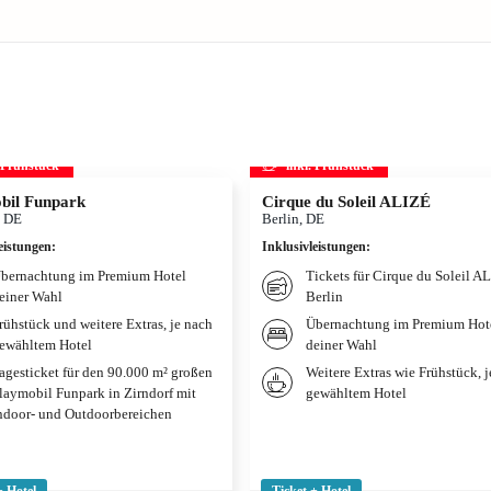
. Frühstück
inkl. Frühstück
bil Funpark
Cirque du Soleil ALIZÉ
, DE
Berlin, DE
eistungen
:
Inklusivleistungen
:
bernachtung im Premium Hotel
Tickets für Cirque du Soleil A
einer Wahl
Berlin
rühstück und weitere Extras, je nach
Übernachtung im Premium Hot
ewähltem Hotel
deiner Wahl
agesticket für den 90.000 m² großen
Weitere Extras wie Frühstück, 
laymobil Funpark in Zirndorf mit
gewähltem Hotel
ndoor- und Outdoorbereichen